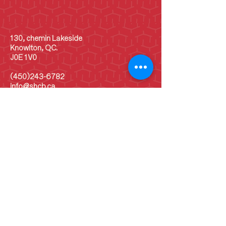
130, chemin Lakeside
Knowlton, QC.
J0E 1V0
(450)243-6782
info@shcb.ca
Heures d'ouverture
LUN
10 h - 17 h
MAR
10 h - 17 h
MER
10 h - 17 h
JEU
10 h - 17 h
VEN
10 h - 17 h
SAM
10 h - 17 h
DIM
10 h - 17 h