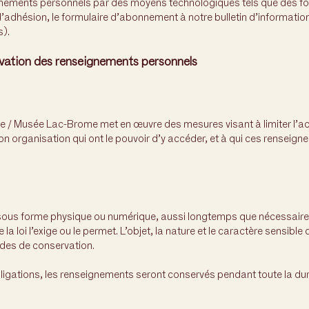
nements personnels par des moyens technologiques tels que des for
d’adhésion, le formulaire d’abonnement à notre bulletin d’informatio
s).
rvation des renseignements personnels
e / Musée Lac-Brome met en œuvre des mesures visant à limiter l’
n organisation qui ont le pouvoir d’y accéder, et à qui ces renseign
s forme physique ou numérique, aussi longtemps que nécessaire à l
 la loi l’exige ou le permet. L’objet, la nature et le caractère sensibl
des de conservation.
bligations, les renseignements seront conservés pendant toute la du