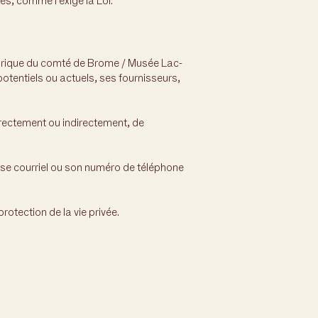
s, comme l’exige la Loi.
torique du comté de Brome / Musée Lac-
potentiels ou actuels, ses fournisseurs,
rectement ou indirectement, de
sse courriel ou son numéro de téléphone
rotection de la vie privée.