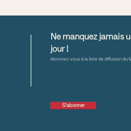
ound Barn
#426 Grange Ronde
$200.00
Ne manquez jamais u
pples
Pommes
$150.00
jour !
Abonnez-vous à la liste de diffusion d
ting Canada:
Celebrating Canada:
g with History
Decorating with History
$65.00
ned Copy)
(Copie signée)
ting Canada:
Celebrating Canada:
$65.00
g with History
Decorating with History
S'abonner
titled
Sans titre
$35.00