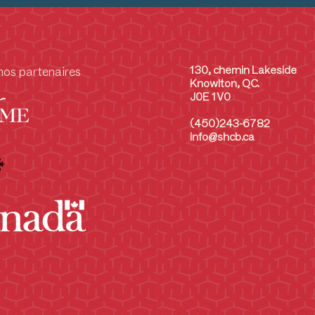
rystal Ships
Carafe en crystal
$35.00
130, chemin Lakeside
nos partenaires
canter
Knowlton, QC.
J0E 1V0
(450)243-6782
info@shcb.ca
titled
Sans titre
$500.00