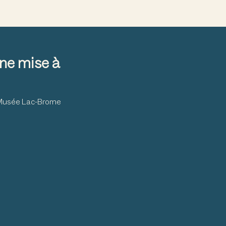
$100.00
$100.00
ne mise à
$75.00
$75.00
u Musée Lac-Brome
$35.00
$35.00
$10.00