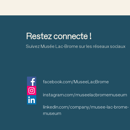
12
#426 R
Restez connecté !
13
A
Suivez Musée Lac-Brome sur les réseaux sociaux
Celebra
14
Decoratin
(Sig
facebook.com/MuseeLacBrome
instagram.com/museelacbromemuseum
Celebra
15
Decoratin
linkedin.com/company/musee-lac-brome-
museum
16
Un