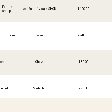
Lifetime
Adhésion à vie à la SHCB
$400.00
bership
pring Green
Vase
$240.00
orse
Cheval
$80.00
uebird
Merlebleu
$25.00