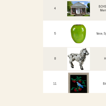
BCHS 
4
Mem
5
Vase, S
8
H
11
Bl