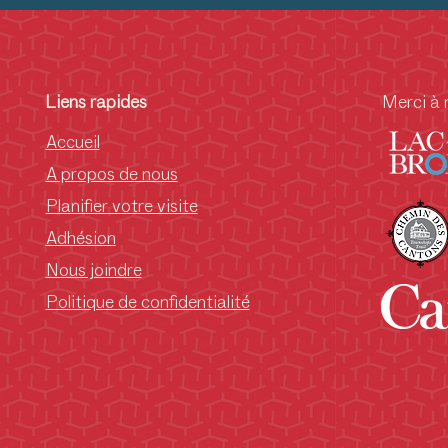
Large C
17
Liens rapides
Merci à 
De
Accueil
A propos de nous
Planifier votre visite
18
Un
Adhésion
Nous joindre
Politique de confidentialité