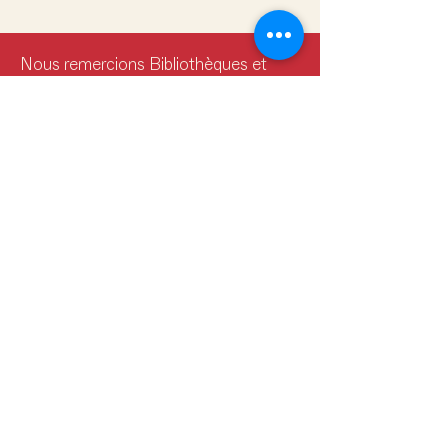
Nous remercions Bibliothèques et
Archives Canada pour son soutien
financier dans la réalisation de ces
projets de mise en valeur de nos
archives.
Merci à nos partenaires