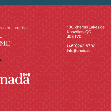
130, chemin Lakeside
nos partenaires
Knowlton, QC.
J0E 1V0
(450)243-6782
info@shcb.ca