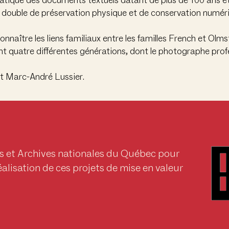
atique des documents textuels datant de plus de 100 ans 
double de préservation physique et de conservation numéri
nnaître les liens familiaux entre les familles French et Olms
nt quatre différentes générations, dont le photographe pro
t Marc-André Lussier.
s et Archives nationales du Québec pour
éalisation de ces projets de mise en valeur