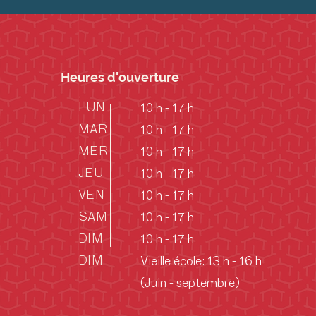
Heures d'ouverture
LUN
10 h - 17 h
MAR
10 h - 17 h
MER
10 h - 17 h
JEU
10 h - 17 h
VEN
10 h - 17 h
SAM
10 h - 17 h
DIM
10 h - 17 h
DIM
Vieille école: 13 h - 16 h
(Juin - septembre)