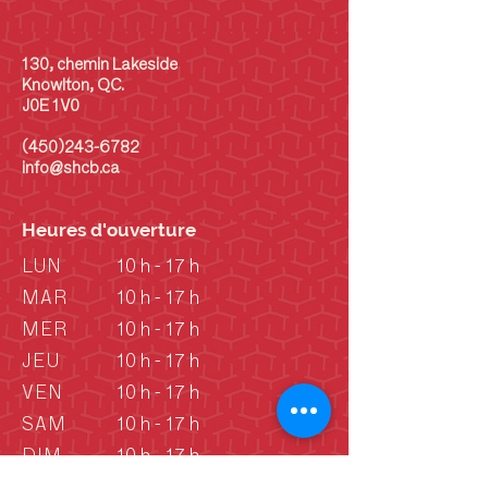
130, chemin Lakeside
Knowlton, QC.
J0E 1V0
(450)243-6782
info@shcb.ca
Heures d'ouverture
LUN
10 h - 17 h
MAR
10 h - 17 h
MER
10 h - 17 h
JEU
10 h - 17 h
VEN
10 h - 17 h
SAM
10 h - 17 h
DIM
10 h - 17 h
DIM
Vieille école: 13 h -