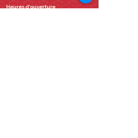
Heures d'ouverture
LUN
10 h - 17 h
MAR
10 h - 17 h
MER
10 h - 17 h
JEU
10 h - 17 h
VEN
10 h - 17 h
SAM
10 h - 17 h
DIM
10 h - 17 h
DIM
Vieille école: 13 h -
16 h
(Juin - septembre)
Déclaration de consentement aux