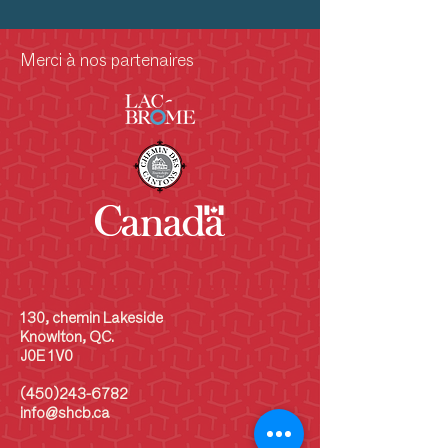
Merci à nos partenaires
130, chemin Lakeside
Knowlton, QC.
J0E 1V0
(450)243-6782
info@shcb.ca