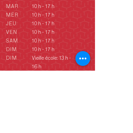
MAR
10 h - 17 h
MER
10 h - 17 h
JEU
10 h - 17 h
VEN
10 h - 17 h
SAM
10 h - 17 h
DIM
10 h - 17 h
DIM
Vieille école: 13 h -
16 h
(Juin - septembre)
Déclaration de consentement aux
cookies
En continuant d’utiliser ce site Web,