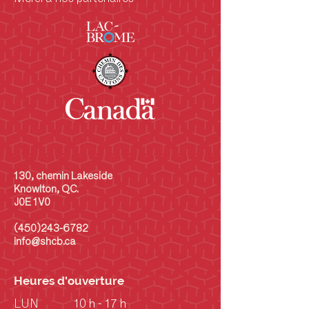
130, chemin Lakeside
Knowlton, QC.
J0E 1V0
(450)243-6782
info@shcb.ca
Heures d'ouverture
LUN
10 h - 17 h