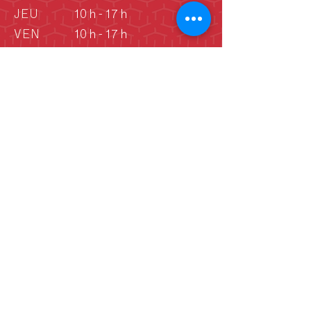
JEU
10 h - 17 h
VEN
10 h - 17 h
SAM
10 h - 17 h
DIM
10 h - 17 h
DIM
Vieille école: 13 h -
16 h
(Juin - septembre)
Déclaration de consentement aux
cookies
En continuant d’utiliser ce site Web,
vous consentez à l’utilisation de
témoins nécessaires à son bon
fonctionnement et au suivi des