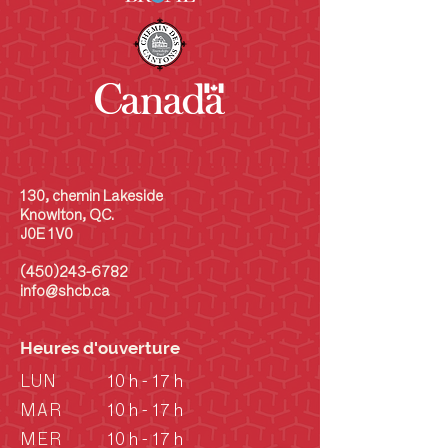
130, chemin Lakeside
Knowlton, QC.
J0E 1V0
(450)243-6782
info@shcb.ca
Heures d'ouverture
LUN
10 h - 17 h
MAR
10 h - 17 h
MER
10 h - 17 h