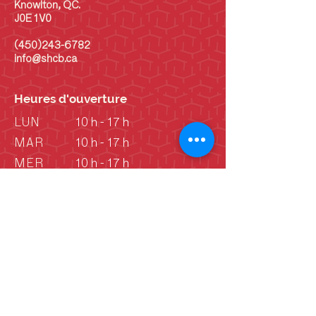
Knowlton, QC.
J0E 1V0
(450)243-6782
info@shcb.ca
Heures d'ouverture
LUN
10 h - 17 h
MAR
10 h - 17 h
MER
10 h - 17 h
JEU
10 h - 17 h
VEN
10 h - 17 h
SAM
10 h - 17 h
DIM
10 h - 17 h
DIM
Vieille école: 13 h -
16 h
(Juin - septembre)