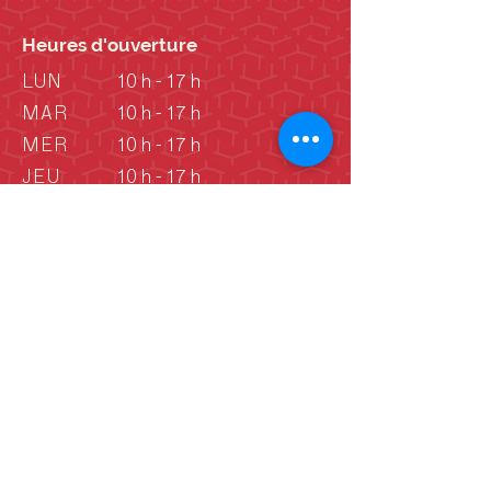
Heures d'ouverture
LUN
10 h - 17 h
MAR
10 h - 17 h
MER
10 h - 17 h
JEU
10 h - 17 h
VEN
10 h - 17 h
SAM
10 h - 17 h
DIM
10 h - 17 h
DIM
Vieille école: 13 h -
16 h
(Juin - septembre)