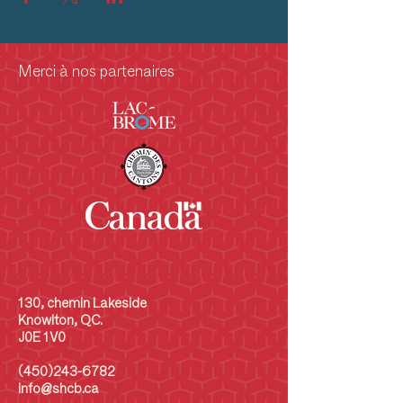
Merci à nos partenaires
130, chemin Lakeside
Knowlton, QC.
J0E 1V0
(450)243-6782
info@shcb.ca