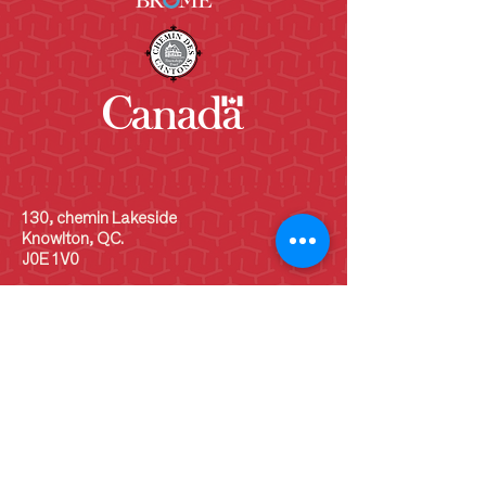
130, chemin Lakeside
Knowlton, QC.
J0E 1V0
(450)243-6782
info@shcb.ca
Heures d'ouverture
LUN
10 h - 17 h
MAR
10 h - 17 h
MER
10 h - 17 h