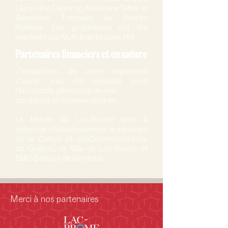
Laperrière-Désorcy, Alexandre Tellier et
Geneviève Treyvaud au Bureau
Ndakina. Les graphismes ont été
imprimés par Multi-Impressions RM.
Partenaires financiers et en nature
L’installation de cette exposition
n’aurait pas été possible sans
l’incroyable générosité de nos
donateurs et commanditaires.
Le Musée du Lac-Brome tient à
remercier chaleureusement le ministère
de la Culture et desCommunications
du Québec, la Ville de Lac-Brome et
BMO Banque de Montréal.
Merci à nos partenaires