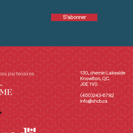
S'abonner
130, chemin Lakeside
nos partenaires
Knowlton, QC.
J0E 1V0
(450)243-6782
info@shcb.ca