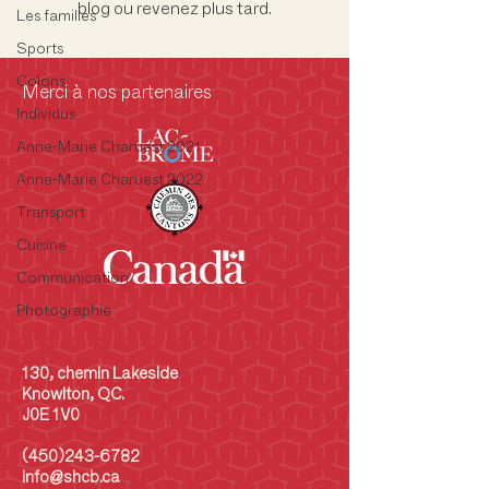
blog ou revenez plus tard.
Les familles
Sports
Colons
Merci à nos partenaires
Individus
Anne-Marie Charuest 2021
Anne-Marie Charuest 2022
Transport
Cuisine
Communication
Photographie
130, chemin Lakeside
Knowlton, QC.
J0E 1V0
(450)243-6782
info@shcb.ca