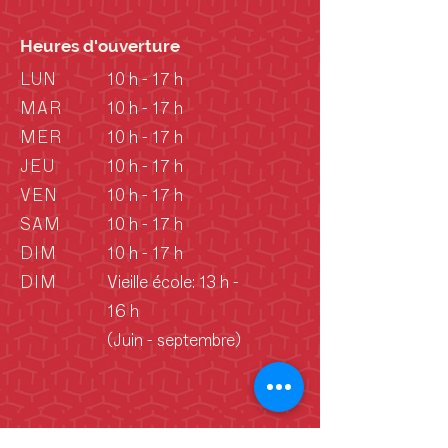
Heures d'ouverture
LUN
10 h - 17 h
MAR
10 h - 17 h
MER
10 h - 17 h
JEU
10 h - 17 h
VEN
10 h - 17 h
SAM
10 h - 17 h
DIM
10 h - 17 h
DIM
Vieille école: 13 h -
16 h
(Juin - septembre)