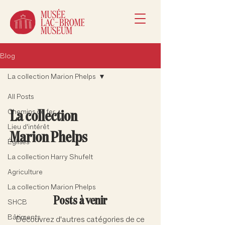
Blog
La collection Marion Phelps
All Posts
La collection
Chemins de fer
Lieu d'intérêt
Marion Phelps
Églises
La collection Harry Shufelt
Agriculture
La collection Marion Phelps
Posts à venir
SHCB
Bâtiments
Découvrez d'autres catégories de ce