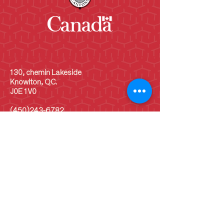
130, chemin Lakeside
Knowlton, QC.
J0E 1V0
(450)243-6782
info@shcb.ca
Heures d'ouverture
LUN
10 h - 17 h
MAR
10 h - 17 h
MER
10 h - 17 h
JEU
10 h - 17 h
VEN
10 h - 17 h