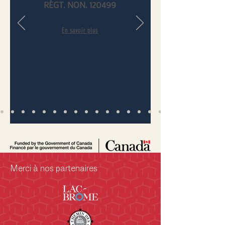
RÉGT. NON. 120499
En savoir plus
Merci à nos partenaires