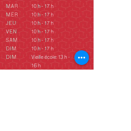
MAR
10 h - 17 h
MER
10 h - 17 h
JEU
10 h - 17 h
VEN
10 h - 17 h
SAM
10 h - 17 h
DIM
10 h - 17 h
DIM
Vieille école: 13 h -
16 h
(Juin - septembre)
Déclaration de consentement aux
cookies
En continuant d’utiliser ce site Web,