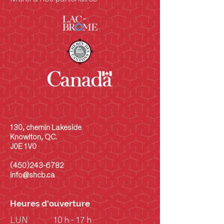
130, chemin Lakeside
Knowlton, QC.
J0E 1V0
(450)243-6782
info@shcb.ca
Heures d'ouverture
LUN
10 h - 17 h