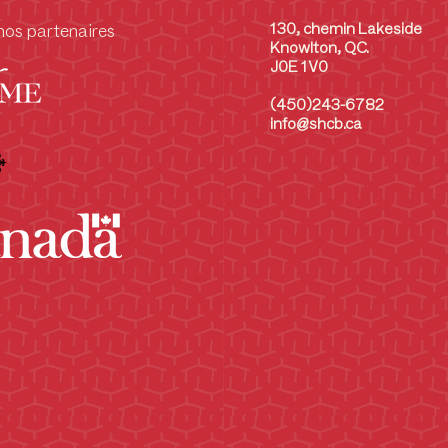
130, chemin Lakeside
nos partenaires
Knowlton, QC.
J0E 1V0
(450)243-6782
info@shcb.ca