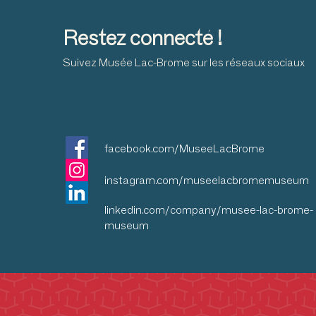
Restez connecté !
Suivez Musée Lac-Brome sur les réseaux sociaux
facebook.com/MuseeLacBrome
instagram.com/museelacbromemuseum
linkedin.com/company/musee-lac-brome-
museum