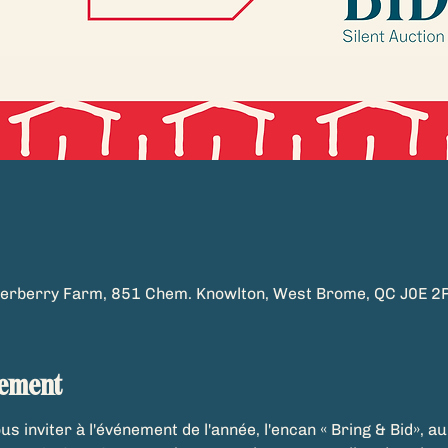
derberry Farm, 851 Chem. Knowlton, West Brome, QC J0E 2
nement
us inviter à l'événement de l'année, l'encan 
« Bring & Bid»
, au