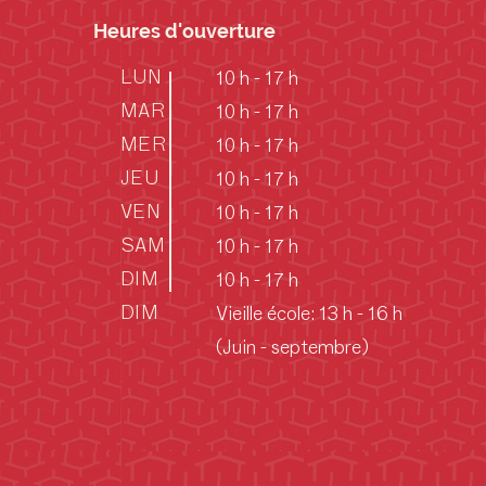
Heures d'ouverture
LUN
10 h - 17 h
MAR
10 h - 17 h
MER
10 h - 17 h
JEU
10 h - 17 h
VEN
10 h - 17 h
SAM
10 h - 17 h
DIM
10 h - 17 h
DIM
Vieille école: 13 h - 16 h
(Juin - septembre)