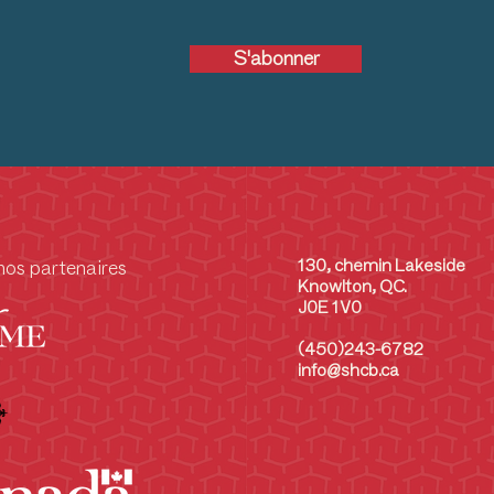
S'abonner
130, chemin Lakeside
nos partenaires
Knowlton, QC.
J0E 1V0
(450)243-6782
info@shcb.ca