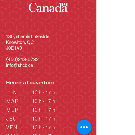
130, chemin Lakeside
Knowlton, QC.
J0E 1V0
(450)243-6782
info@shcb.ca
Heures d'ouverture
LUN
10 h - 17 h
MAR
10 h - 17 h
MER
10 h - 17 h
JEU
10 h - 17 h
VEN
10 h - 17 h