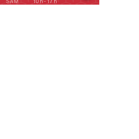
SAM
10 h - 17 h
DIM
10 h - 17 h
DIM
Vieille école: 13 h -
16 h
(Juin - septembre)
Déclaration de consentement aux
cookies
En continuant d’utiliser ce site Web,
vous consentez à l’utilisation de
témoins nécessaires à son bon
fonctionnement et au suivi des
données de navigation. Ces données
nous aident à analyser les tendances et
le comportement des utilisateurs afin