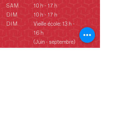
SAM
10 h - 17 h
DIM
10 h - 17 h
DIM
Vieille école: 13 h -
16 h
(Juin - septembre)
Déclaration de consentement aux
cookies
En continuant d’utiliser ce site Web,
vous consentez à l’utilisation de
témoins nécessaires à son bon
fonctionnement et au suivi des
données de navigation. Ces données
nous aident à analyser les tendances et