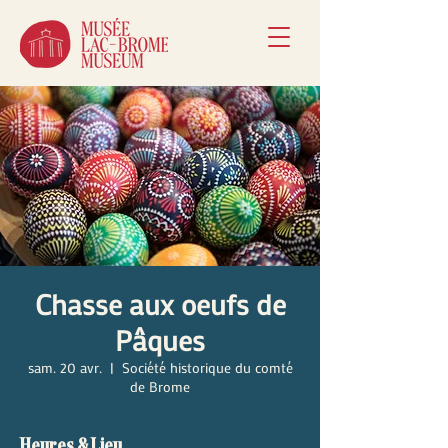
Chasse aux oeufs de
Pâques
sam. 20 avr.
  |  
Société historique du comté
de Brome
Heures & Lieu