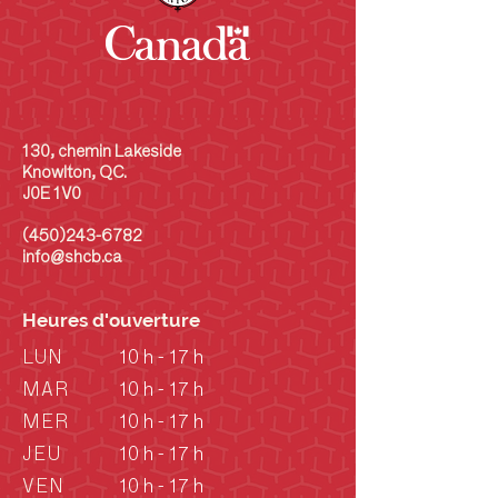
130, chemin Lakeside
Knowlton, QC.
J0E 1V0
(450)243-6782
info@shcb.ca
Heures d'ouverture
LUN
10 h - 17 h
MAR
10 h - 17 h
MER
10 h - 17 h
JEU
10 h - 17 h
VEN
10 h - 17 h