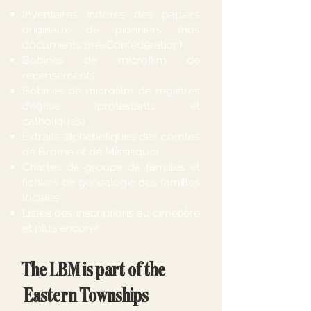
Inventaires indexés des papiers
originaux de pionniers (nos
documents pré-Confédération)
Bobines de microfilm de
recensements
Bobines de microfilm de registres
d’église (protestants et
catholiques)
Extraits alphabétiques des comtés
de Brome et de Missisquoi
Chartes de groupe de familles et
fichiers de généalogie des familles
locales
Listes des inscriptions au cimetière
et plus encore!
The LBM is part of the
Eastern Townships