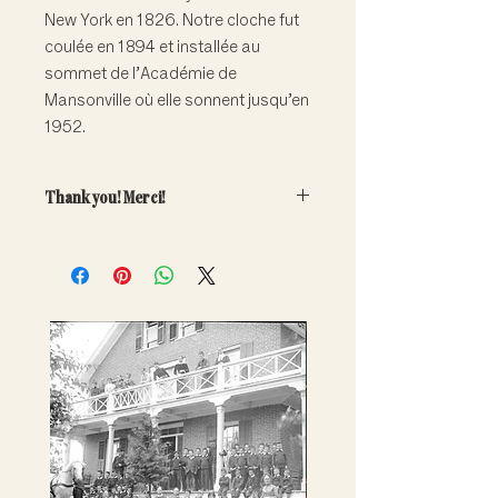
New York en 1826. Notre cloche fut
coulée en 1894 et installée au
sommet de l’Académie de
Mansonville où elle sonnent jusqu’en
1952.
Thank you! Merci!
Your generous contribution will
directly help fund the care and
conservation of our important
collections.
Note that adoptions are symbolic
only. Artefacts do not leave the
museum.
---
Votre contribution généreuse aidera
à financer la conservation et la
promotion de nos riches collections.
Remarque : les adoptions sont