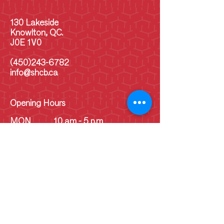
130 Lakeside
Knowlton, QC.
J0E 1V0
(450)243-6782
info@shcb.ca
Opening Hours
MON
10 am - 5 p.m
TUE
10 am - 5 pm
WED
10 am - 5 pm
THU
10 am - 5 pm
FRI
10 am - 5 pm
SAT
10 am - 5 pm
SUN
10 am - 5 pm
SUN
Schoolhouse - 1