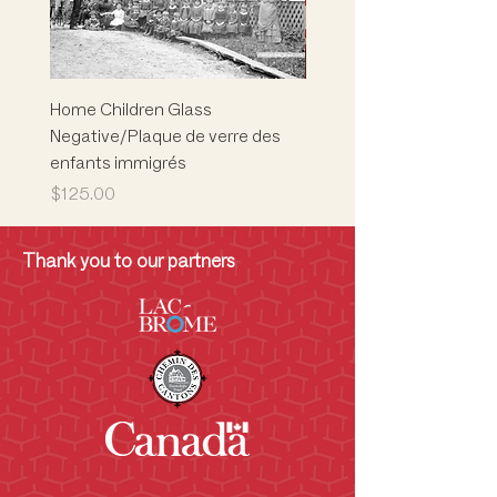
uniquement symboliques - les
artefacts ne quittent pas le musée.
Home Children Glass
Marion L. Phelps
Negative/Plaque de verre des
Building/Children's Mus
enfants immigrés
Musée des enfants
Price
Price
$125.00
$5,000.00
Thank you to our partners