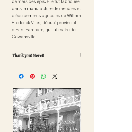
de maïs des épis. Elle fut fabriquée
dans la manufacture de meubles et
d’équipements agricoles de William
Frederick Vilas, député provincial
d’East Farnham, qui fut maire de
Cowansville.
Thank you! Merci!
Your generous contribution will
directly help fund the care and
conservation of our important
collections.
Note: Adoptions are symbolic only.
Artefacts do not leave the museum.
---
Votre contribution généreuse aidera
à financer la conservation et la
promotion de nos riches collections.
Remarque : les adoptions sont