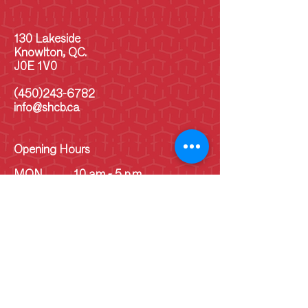
130 Lakeside
Knowlton, QC.
J0E 1V0
(450)243-6782
info@shcb.ca
Opening Hours
MON
10 am - 5 p.m
TUE
10 am - 5 pm
WED
10 am - 5 pm
THU
10 am - 5 pm
FRI
10 am - 5 pm
SAT
10 am - 5 pm
SUN
10 am - 5 pm