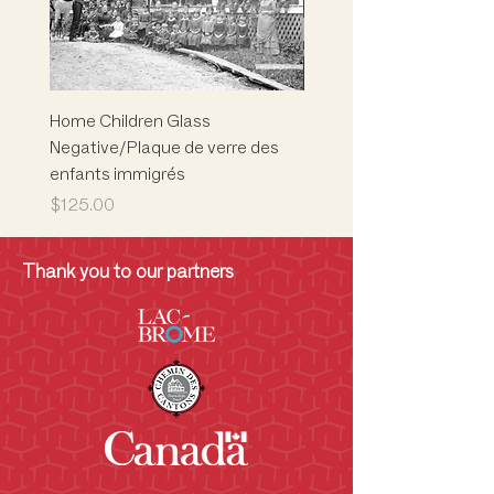
uniquement symboliques - les
artefacts ne quittent pas le musée.
Home Children Glass
Marion L. Phelps
Negative/Plaque de verre des
Building/Children's Mus
enfants immigrés
Musée des enfants
Price
Price
$125.00
$5,000.00
Thank you to our partners