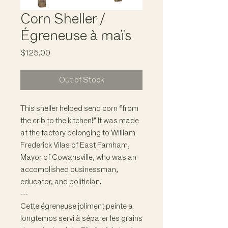
Corn Sheller /
Égreneuse à maïs
Price
$125.00
Out of Stock
This sheller helped send corn “from
the crib to the kitchen!” It was made
at the factory belonging to William
Frederick Vilas of East Farnham,
Mayor of Cowansville, who was an
accomplished businessman,
educator, and politician.
---
Cette égreneuse joliment peinte a
longtemps servi à séparer les grains