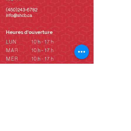
(450)243-6782
info@shcb.ca
Heures d'ouverture
LUN
10 h - 17 h
MAR
10 h - 17 h
MER
10 h - 17 h
JEU
10 h - 17 h
VEN
10 h - 17 h
SAM
10 h - 17 h
DIM
10 h - 17 h
DIM
Vieille école: 13 h -
16 h
(Juin - septembre)