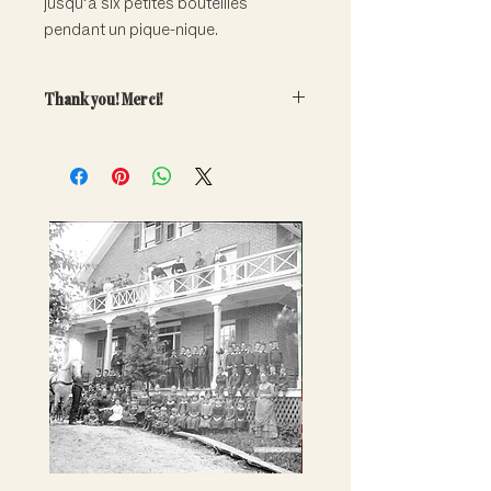
jusqu’à six petites bouteilles
pendant un pique-nique.
Thank you! Merci!
Your generous contribution will
directly help fund the care and
conservation of our important
collections.
Note that adoptions are symbolic
only. Artefacts do not leave the
museum.
---
Votre contribution généreuse aidera
à financer la conservation et la
promotion de nos riches collections.
Remarque : les adoptions sont
uniquement symboliques - les
artefacts ne quittent pas le musée.