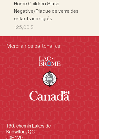
Home Children Glass
Marion L. Phelps
Negative/Plaque de verre des
Building/Children's Mus
enfants immigrés
Musée des enfants
Prix
Prix
125,00 $
5 000,00 $
Merci à nos partenaires
130, chemin Lakeside
Knowlton, QC.
J0E 1V0