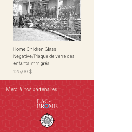
Home Children Glass
Marion L. Phelps
Negative/Plaque de verre des
Building/Children's Mus
enfants immigrés
Musée des enfants
Prix
Prix
125,00 $
5 000,00 $
Merci à nos partenaires