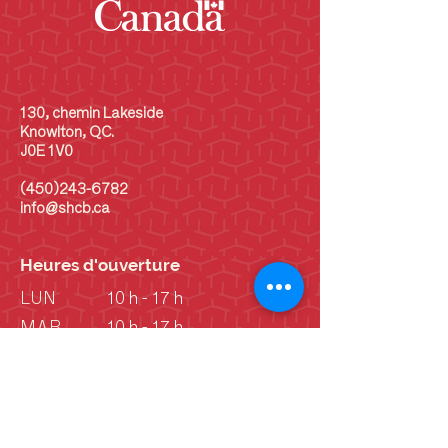
130, chemin Lakeside
Knowlton, QC.
J0E 1V0
(450)243-6782
info@shcb.ca
Heures d'ouverture
LUN
10 h - 17 h
MAR
10 h - 17 h
MER
10 h - 17 h
JEU
10 h - 17 h
VEN
10 h - 17 h
SAM
10 h - 17 h