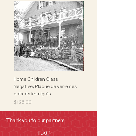
Home Children Glass
Marion L. Phelps
Negative/Plaque de verre des
Building/Children's Mus
enfants immigrés
Musée des enfants
Price
Price
$125.00
$5,000.00
Thank you to our partners