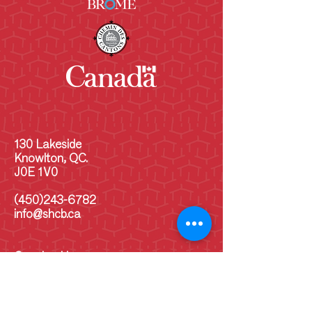
130 Lakeside
Knowlton, QC.
J0E 1V0
(450)243-6782
info@shcb.ca
Opening Hours
MON
10 am - 5 p.m
TUE
10 am - 5 pm