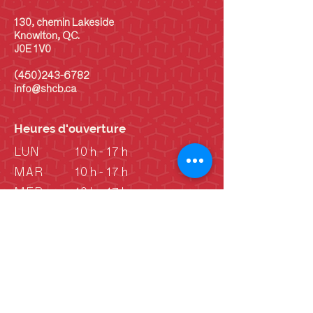
130, chemin Lakeside
Knowlton, QC.
J0E 1V0
(450)243-6782
info@shcb.ca
Heures d'ouverture
LUN
10 h - 17 h
MAR
10 h - 17 h
MER
10 h - 17 h
JEU
10 h - 17 h
VEN
10 h - 17 h
SAM
10 h - 17 h
DIM
10 h - 17 h
DIM
Vieille école: 13 h -