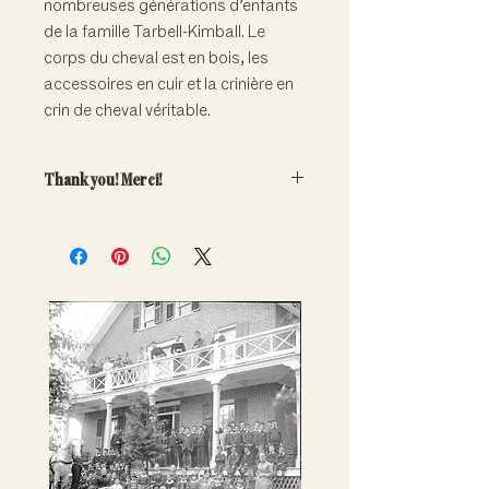
nombreuses générations d’enfants
de la famille Tarbell-Kimball. Le
corps du cheval est en bois, les
accessoires en cuir et la crinière en
crin de cheval véritable.
Thank you! Merci!
Your generous contribution will
directly help fund the care and
conservation of our important
collections.
Note that adoptions are symbolic
only. Artefacts do not leave the
museum.
---
Votre contribution généreuse aidera
à financer la conservation et la
promotion de nos riches collections.
Remarque : les adoptions sont