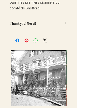
parmi les premiers pionniers du
comté de Shefford.
Thank you! Merci!
Your generous contribution will
directly help fund the care and
conservation of our important
collections.
Note that adoptions are symbolic
only. Artefacts do not leave the
museum.
---
Votre contribution généreuse aidera
à financer la conservation et la
promotion de nos riches collections.
Remarque : les adoptions sont
uniquement symboliques - les
artefacts ne quittent pas le musée.