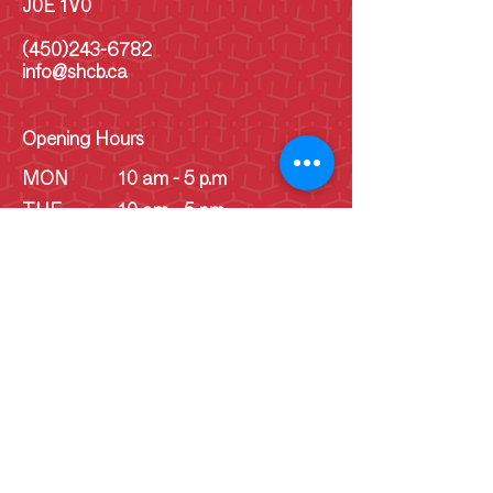
J0E 1V0
(450)243-6782
info@shcb.ca
Opening Hours
MON
10 am - 5 p.m
TUE
10 am - 5 pm
WED
10 am - 5 pm
THU
10 am - 5 pm
FRI
10 am - 5 pm
SAT
10 am - 5 pm
SUN
10 am - 5 pm
SUN
Schoolhouse - 1
pm - 4 pm
(June -