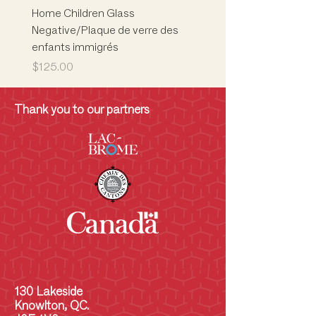
Home Children Glass
Marion L. Phelps
Negative/Plaque de verre des
Building/Children's Mus
enfants immigrés
Musée des enfants
Price
Price
$125.00
$5,000.00
Thank you to our partners
130 Lakeside
Knowlton, QC.