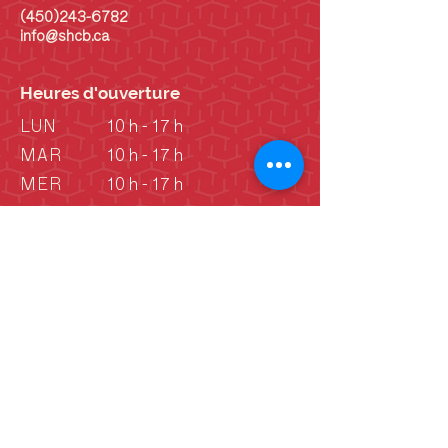
(450)243-6782
info@shcb.ca
Heures d'ouverture
LUN
10 h - 17 h
MAR
10 h - 17 h
MER
10 h - 17 h
JEU
10 h - 17 h
VEN
10 h - 17 h
SAM
10 h - 17 h
DIM
10 h - 17 h
DIM
Vieille école: 13 h -
16 h
(Juin - septembre)