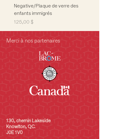
Negative/Plaque de verre des
Building/Children's Mus
enfants immigrés
Musée des enfants
Prix
Prix
125,00 $
5 000,00 $
Merci à nos partenaires
130, chemin Lakeside
Knowlton, QC.
J0E 1V0