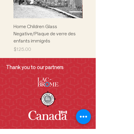
Home Children Glass
Marion L. Phelps
Negative/Plaque de verre des
Building/Children's Mus
enfants immigrés
Musée des enfants
Price
Price
$125.00
$5,000.00
Thank you to our partners