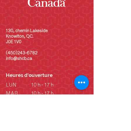
130, chemin Lakeside
Knowlton, QC.
J0E 1V0
(450)243-6782
info@shcb.ca
Heures d'ouverture
LUN
10 h - 17 h
MAR
10 h - 17 h
MER
10 h - 17 h
JEU
10 h - 17 h
VEN
10 h - 17 h
SAM
10 h - 17 h