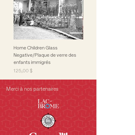
Home Children Glass
Marion L. Phelps
Negative/Plaque de verre des
Building/Children's Mus
enfants immigrés
Musée des enfants
Prix
Prix
125,00 $
5 000,00 $
Merci à nos partenaires