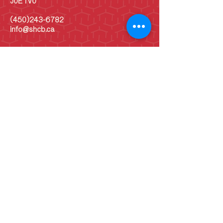
J0E 1V0
(450)243-6782
info@shcb.ca
Heures d'ouverture
LUN
10 h - 17 h
MAR
10 h - 17 h
MER
10 h - 17 h
JEU
10 h - 17 h
VEN
10 h - 17 h
SAM
10 h - 17 h
DIM
10 h - 17 h
DIM
Vieille école: 13 h -
16 h
(Juin - septembre)