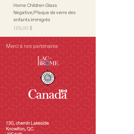
Home Children Glass
Marion L. Phelps
Negative/Plaque de verre des
Building/Children's Mus
enfants immigrés
Musée des enfants
Prix
Prix
125,00 $
5 000,00 $
Merci à nos partenaires
130, chemin Lakeside
Knowlton, QC.