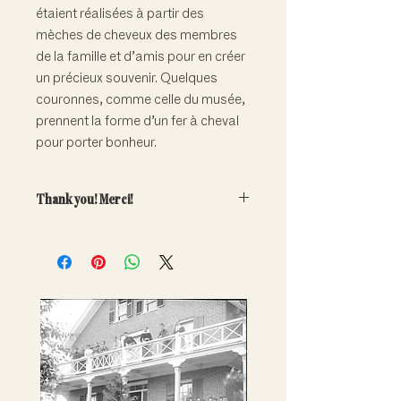
étaient réalisées à partir des
mèches de cheveux des membres
de la famille et d’amis pour en créer
un précieux souvenir. Quelques
couronnes, comme celle du musée,
prennent la forme d’un fer à cheval
pour porter bonheur.
Thank you! Merci!
Your generous contribution will
directly help fund the care and
conservation of our important
collections.
Note that adoptions are symbolic
only. Artefacts do not leave the
museum.
---
Votre contribution généreuse aidera