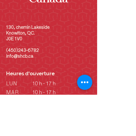
130, chemin Lakeside
Knowlton, QC.
J0E 1V0
(450)243-6782
info@shcb.ca
Heures d'ouverture
LUN
10 h - 17 h
MAR
10 h - 17 h
MER
10 h - 17 h
JEU
10 h - 17 h
VEN
10 h - 17 h
SAM
10 h - 17 h