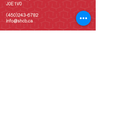
J0E 1V0
(450)243-6782
info@shcb.ca
Heures d'ouverture
LUN
10 h - 17 h
MAR
10 h - 17 h
MER
10 h - 17 h
JEU
10 h - 17 h
VEN
10 h - 17 h
SAM
10 h - 17 h
DIM
10 h - 17 h
DIM
Vieille école: 13 h -
16 h
(Juin - septembre)