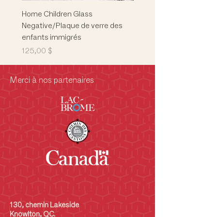
Home Children Glass
Marion L. Phelps
Negative/Plaque de verre des
Building/Children's Mus
enfants immigrés
Musée des enfants
Prix
Prix
125,00 $
5 000,00 $
Merci à nos partenaires
130, chemin Lakeside
Knowlton, QC.