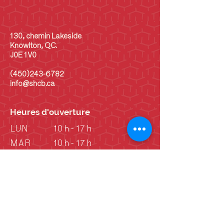
130, chemin Lakeside
Knowlton, QC.
J0E 1V0
(450)243-6782
info@shcb.ca
Heures d'ouverture
LUN
10 h - 17 h
MAR
10 h - 17 h
MER
10 h - 17 h
JEU
10 h - 17 h
VEN
10 h - 17 h
SAM
10 h - 17 h
DIM
10 h - 17 h