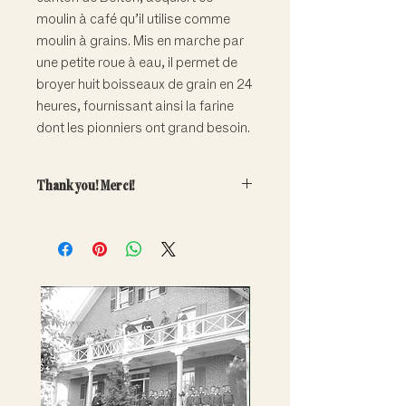
moulin à café qu’il utilise comme
moulin à grains. Mis en marche par
une petite roue à eau, il permet de
broyer huit boisseaux de grain en 24
heures, fournissant ainsi la farine
dont les pionniers ont grand besoin.
Thank you! Merci!
Your generous contribution will
directly help fund the care and
conservation of our important
collections.
Note that adoptions are symbolic
only. Artefacts do not leave the
museum.
---
Votre contribution généreuse aidera
à financer la conservation et la