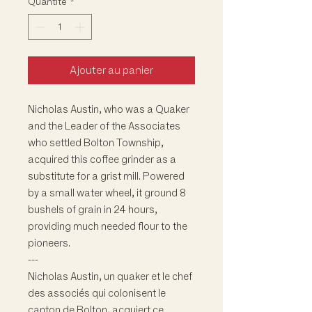
Quantité
*
Ajouter au panier
Nicholas Austin, who was a Quaker
and the Leader of the Associates
who settled Bolton Township,
acquired this coffee grinder as a
substitute for a grist mill. Powered
by a small water wheel, it ground 8
bushels of grain in 24 hours,
providing much needed flour to the
pioneers.
---
Nicholas Austin, un quaker et le chef
des associés qui colonisent le
canton de Bolton, acquiert ce