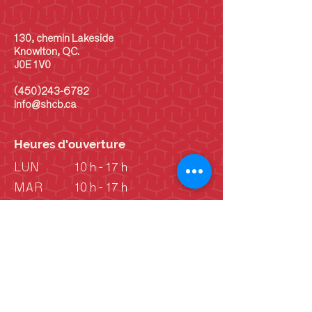
130, chemin Lakeside
Knowlton, QC.
J0E 1V0
(450)243-6782
info@shcb.ca
Heures d'ouverture
LUN
10 h - 17 h
MAR
10 h - 17 h
MER
10 h - 17 h
JEU
10 h - 17 h
VEN
10 h - 17 h
SAM
10 h - 17 h
DIM
10 h - 17 h
DIM
Vieille école: 13 h -