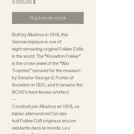
Prix
3 000,00 $
Rupture de stock
Built by Albatros in 1918, this
German biplane is one of
eight remaining original Fokker D.VIIs
in the world. The “Knowlton Fokker”
is the crown jewel of the “War
Trophies” secured for the museum
by Senator George G. Foster of
Knowlton in 1921, and it remains the
BCHS’s best-known artefact.
---
Construit par Albatros en 1918, ce
biplan allemand est l’un des
huit Fokker D.VII originaux encore
existants dans le monde. Le «