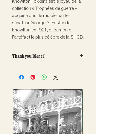
Knowlton Fokker » est le joyau de la
collection « Trophées de guerre »
acquise pour le musée par le
sénateur George G. Foster de
Knowlton en 1921, et demeure
l’artéfact le plus célèbre de la SHCB.
Thank you! Merci!
Your generous contribution will
directly help fund the care and
conservation of our important
collections.
Note that adoptions are symbolic
only. Artefacts do not leave the
museum.
---
Votre contribution généreuse aidera
à financer la conservation et la
promotion de nos riches collections.