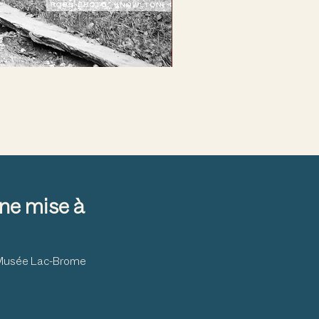
Marion L. Phelps Building/C
Prix
5 000,00 $
ne mise à
u Musée Lac-Brome