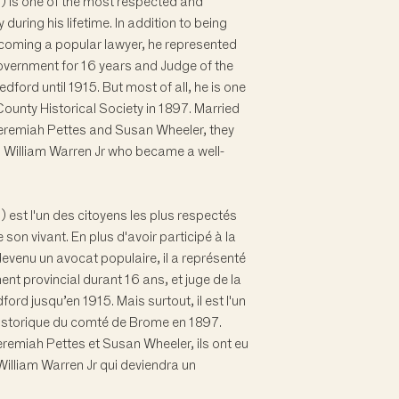
) is one of the most respected and
uring his lifetime. In addition to being
ecoming a popular lawyer, he represented
overnment for 16 years and Judge of the
edford until 1915. But most of all, he is one
ounty Historical Society in 1897. Married
Jeremiah Pettes and Susan Wheeler, they
 William Warren Jr who became a well-
est l'un des citoyens les plus respectés
on vivant. En plus d'avoir participé à la
devenu un avocat populaire, il a représenté
t provincial durant 16 ans, et juge de la
ord jusqu’en 1915. Mais surtout, il est l'un
historique du comté de Brome en 1897.
Jeremiah Pettes et Susan Wheeler, ils ont eu
William Warren Jr qui deviendra un