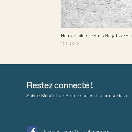
Home Children Glass Negative/Pla
Prix
125,00 $
Restez connecté !
Suivez Musée Lac-Brome sur les réseaux sociaux
facebook.com/MuseeLacBrome