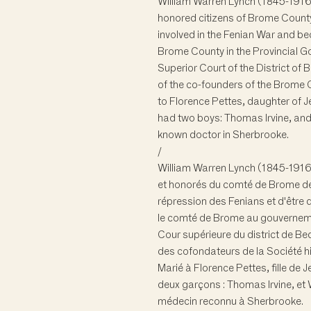
William Warren Lynch (1845-1916
honored citizens of Brome County d
involved in the Fenian War and b
Brome County in the Provincial G
Superior Court of the District of B
of the co-founders of the Brome C
to Florence Pettes, daughter of 
had two boys: Thomas Irvine, and
known doctor in Sherbrooke.
/
William Warren Lynch (1845-1916) 
et honorés du comté de Brome de s
répression des Fenians et d'être 
le comté de Brome au gouvernemen
Cour supérieure du district de Bedf
des cofondateurs de la Société 
Marié à Florence Pettes, fille de 
deux garçons : Thomas Irvine, et 
médecin reconnu à Sherbrooke.