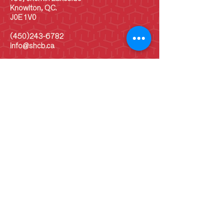
Knowlton, QC.
J0E 1V0
(450)243-6782
info@shcb.ca
Heures d'ouverture
LUN
10 h - 17 h
MAR
10 h - 17 h
MER
10 h - 17 h
JEU
10 h - 17 h
VEN
10 h - 17 h
SAM
10 h - 17 h
DIM
10 h - 17 h
DIM
Vieille école: 13 h -
16 h
(Juin - septembre)