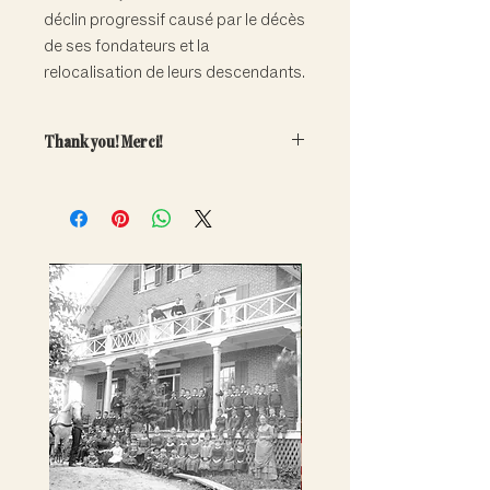
déclin progressif causé par le décès
de ses fondateurs et la
relocalisation de leurs descendants.
Thank you! Merci!
Your generous contribution will
directly help fund the care and
conservation of our important
collections.
Note that adoptions are symbolic
only. Artefacts do not leave the
museum.
---
Votre contribution généreuse aidera
à financer la conservation et la
promotion de nos riches collections.
Remarque : les adoptions sont
uniquement symboliques - les
artefacts ne quittent pas le musée.