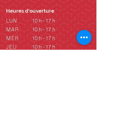
Heures d'ouverture
LUN
10 h - 17 h
MAR
10 h - 17 h
MER
10 h - 17 h
JEU
10 h - 17 h
VEN
10 h - 17 h
SAM
10 h - 17 h
DIM
10 h - 17 h
DIM
Vieille école: 13 h -
16 h
(Juin - septembre)