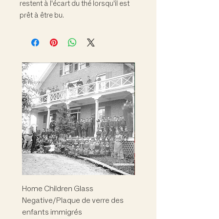
restent à l'écart du thé lorsqu'il est
prêt à être bu.
Home Children Glass
Marion L. Phelps
Negative/Plaque de verre des
Building/Children's Mus
enfants immigrés
Musée des enfants