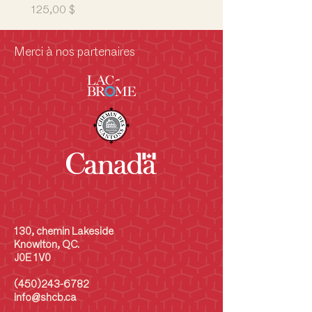
Prix
Prix
125,00 $
5 000,00 $
Merci à nos partenaires
130, chemin Lakeside
Knowlton, QC.
J0E 1V0
(450)243-6782
info@shcb.ca